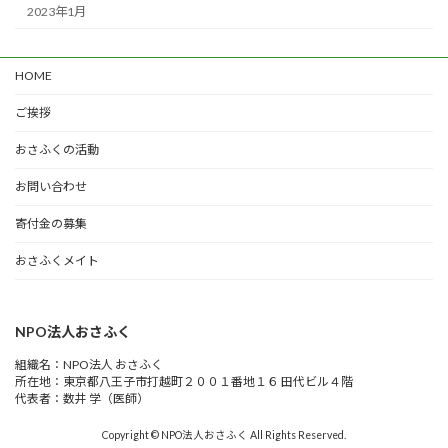
2023年1月
HOME
ご挨拶
おさふくの活動
お問い合わせ
寄付金の募集
おさふくメイト
NPO法人おさふく
組織名：NPO法人 おさふく
所在地：東京都八王子市打越町２００１番地１６ 田代ビル４階
代表者：数井 学（医師）
Copyright © NPO法人おさふく All Rights Reserved.