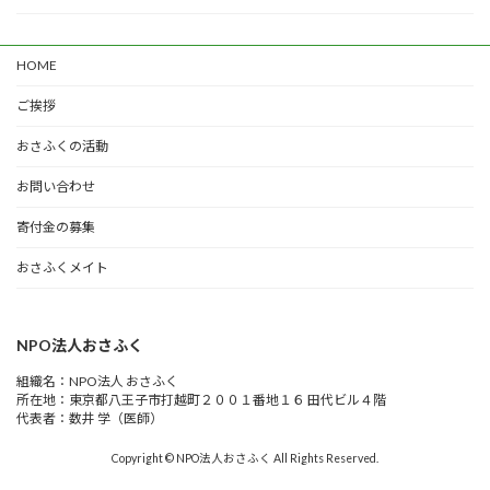
HOME
ご挨拶
おさふくの活動
お問い合わせ
寄付金の募集
おさふくメイト
NPO法人おさふく
組織名：NPO法人 おさふく
所在地：東京都八王子市打越町２００１番地１６ 田代ビル４階
代表者：数井 学（医師）
Copyright © NPO法人おさふく All Rights Reserved.