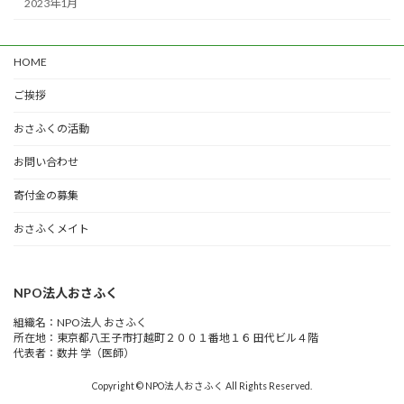
2023年1月
HOME
ご挨拶
おさふくの活動
お問い合わせ
寄付金の募集
おさふくメイト
NPO法人おさふく
組織名：NPO法人 おさふく
所在地：東京都八王子市打越町２００１番地１６ 田代ビル４階
代表者：数井 学（医師）
Copyright © NPO法人おさふく All Rights Reserved.