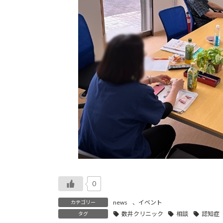
0
news
、
イベント
カテゴリー
数井クリニック
相談
認知症
タグ