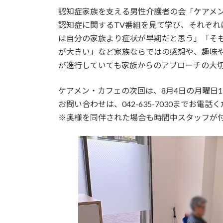
更
認知症家族を支える男性介護者の会「ケアメ
新
日
認知症に関するTV番組を見て学び、それぞ
時
は自分の家族より症状が早期だと思う」「そ
:
が大きい」など家族ならではの感想や、趣味
が進行していても家族からのアプローチの大
ケアメン・カフェの次回は、8月4日の月曜日13:
お問い合わせは、042-635-7030までお電話くだ
※奥様を同伴された場合も時間中スタッフが