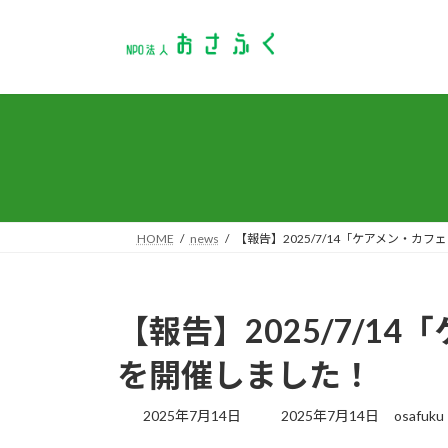
コ
ナ
ン
ビ
テ
ゲ
ン
ー
ツ
シ
へ
ョ
ス
ン
キ
に
ッ
移
プ
動
HOME
news
【報告】2025/7/14「ケアメン・カ
【報告】2025/7/1
を開催しました！
最
2025年7月14日
2025年7月14日
osafuku
終