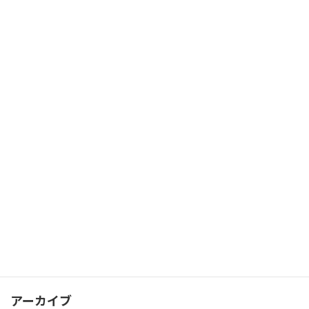
【報告】講演会「地域の認知症対応力向
news
上の鍵は薬局にあり！」を開催しました
2026年6月12日
カテゴリー
news
おさふく講座
イベント
取材報道
地域
法人運営
アーカイブ